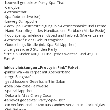
-liebevoll gedeckter Party-Spa-Tisch
-Candybar
-Getränkebar
-Spa Robe (leihweise)
-Einweg-Schläppchen
-Face-Spa: Gesichtsreinigung, bio-Gesichtsmaske und Creme
-Hand-Spa: pflegendes Handbad und Farblack (Marke Essie)
-Foot-Spa: sprudelndes Fußbad und Farblack (Marke Essie)
-Geschenk für das Geburtstagskind
-Goodiebags für alle (inkl. Spa-Schläppchen)
unvergessliche 3 Stunden Party
*Preis 6 Kinder 400,00 Euro (jedes weitere Kind 45,00
Euro)*
Inklusivleistungen „Pretty in Pink“ Paket:
-pinker Walk-In carpet mit Absperrband
-Begrüßungstafel
-geschlossene Gesellschaft im Salon
-rosa Spa-Robe (leihweise)
-Spa-Schläppchen
-Deko a la Miss Cherry Coco
-liebevoll gedeckter Party-Spa-Tisch
-ein verführerischer Mix aus Candies serviert im Cocktailglas
-Getränkebar